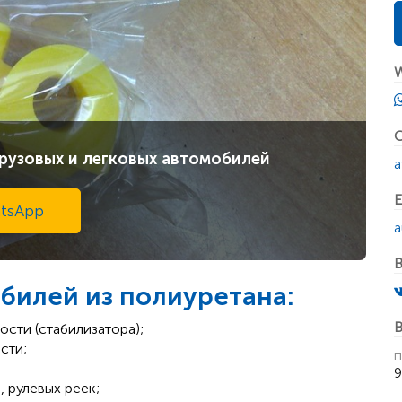
W
С
рузовых и легковых автомобилей
a
E
tsApp
a
В
билей из полиуретана:
В
ости (стабилизатора);
сти;
п
9
, рулевых реек;