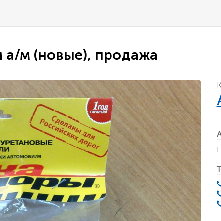
 а/м (новые), продажа
К
А
Н
Т