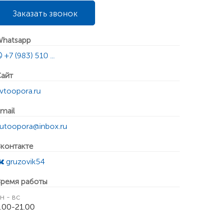
Заказать звонок
hatsapp
+7 (983) 510 ...
айт
vtoopora.ru
mail
utoopora@inbox.ru
контакте
gruzovik54
ремя работы
н - вс
.00-21.00